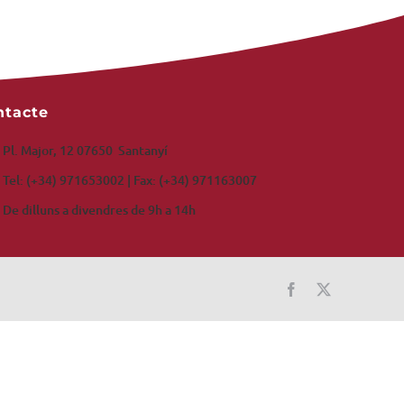
ntacte
Pl. Major, 12 07650 Santanyí
Tel: (+34) 971653002 | Fax: (+34) 971163007
De dilluns a divendres de 9h a 14h