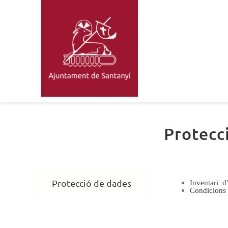
Skip
to
content
Protecc
Protecció de dades
Inventari d
Condicions